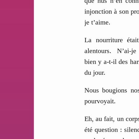
que nus n’en conna
injonction à son pro
je t’aime.
La nourriture étai
alentours. N’ai-je
bien y a-t-il des har
du jour.
Nous bougions nos 
pourvoyait.
Eh, au fait, un corp
été question : sile