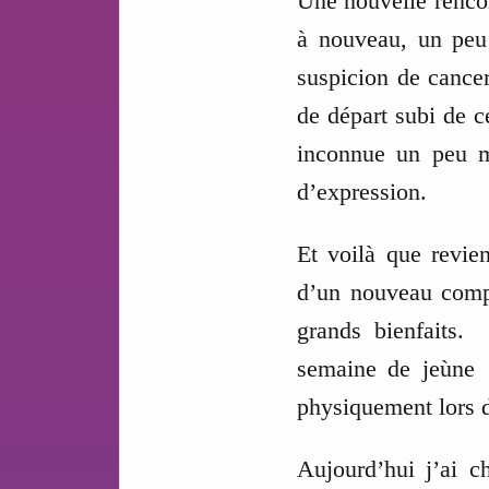
Une nouvelle rencon
à nouveau, un peu
suspicion de cancer
de départ subi de c
inconnue un peu mo
d’expression.
Et voilà que revien
d’un nouveau compa
grands bienfaits. 
semaine de jeùne p
physiquement lors 
Aujourd’hui j’ai c