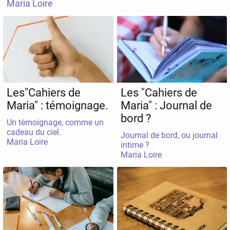
Maria Loire
thématique revient sur le devant de la scène
intensément.Aujourd'hui je vous livre l'extrait de mon
Journal intime d'une Mus'éveilleuse.
Les"Cahiers de
Les "Cahiers de
Maria" : témoignage.
Maria" : Journal de
bord ?
Un témoignage, comme un
cadeau du ciel.
Journal de bord, ou journal
Maria Loire
intime ?
Maria Loire