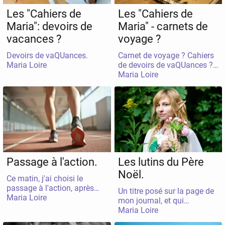
Les "Cahiers de
Les "Cahiers de
Maria": devoirs de
Maria" - carnets de
vacances ?
voyage ?
Devoirs de vaQUances.
Carnet de voyage ? Cahiers
Maria Loire
de devoirs de vaQUances ?
Maria Loire
Journal de bord ?- un mix de
tout ceci, que j’ai intitulé «
les Cahiers de Maria » et qui
ont beoins de chacune et
chacune pour sortir de mes
tiroirs, symboliques, puisque
si vous me connaissez un
peu, vous savez que j’écris,
directement. à l’ordinateur.
Passage à l'action.
Les lutins du Père
Et quelle prétention
d’ailleurs. 😀, puisque je me
Noël.
Ce matin, j'ai choisi le
mets à disposition de plus
passage à l'action, après
grand que moi, je suis
Un titre posé sur la page de
Maria Loire
des jours de procrastination.
simplement la scripte de
mon journal, et qui
Il était à paine 6h30, lorsque
service.., les scribes
Maria Loire
attendait, se laissant
j'ai ouvert zoom pour
d’autrefois, qui ont parfois
repousser par de nouveaux