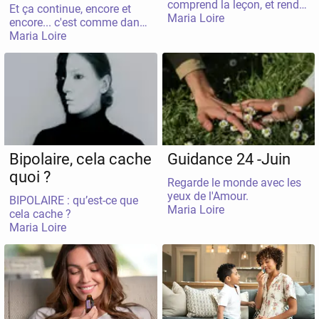
comprend la leçon, et rends
Et ça continue, encore et
Maria Loire
grâce.
encore... c'est comme dans
Maria Loire
la chanson, et je décrypte, et
je décrypte, et je trasforme,
trasmute, alchimise.. et
comme si ce petit je était le
roi du monde, alors que le
grand JE, est le seul mitre o
bord, invitant le mental à
obtempérer en quleque
sorte. Et dans le grand jeu
Bipolaire, cela cache
Guidance 24 -Juin
de la vie, je me régale - enfin
pas toujours dans
quoi ?
Regarde le monde avec les
l'immédiateté, je le
yeux de l'Amour.
reconnais.
BIPOLAIRE : qu’est-ce que
Maria Loire
cela cache ?
Maria Loire