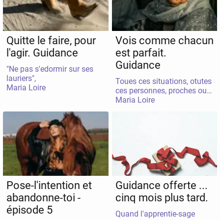
Quitte le faire, pour
Vois comme chacun
l'agir. Guidance
est parfait.
Guidance
"Ne pas s'edormir sur ses
lauriers",
Toues ces situations, otutes
Maria Loire
ces personnes, proches ou
Maria Loire
lointaines qui nous
"bouscuelent" dans nos
certitude, sont les
bienvenues dans notre
réalité,
Pose-l'intention et
Guidance offerte ...
abandonne-toi -
cinq mois plus tard.
épisode 5
Quand l'apprentie-sage